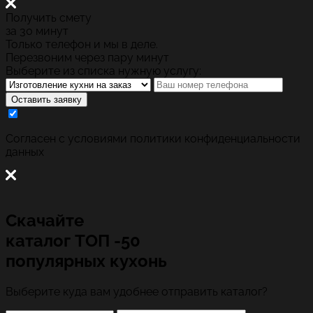
Получить смету
за 30 минут
Только телефон и мы в деле.
Перезвоним через пару минут
Выберите из списка нужную услугу:
Оставить заявку
Cогласен с условиями
политики конфиденциальности
данных
Скачайте
каталог
ТОП -50
популярных кухонь
Выберите куда вам удобнее отправить каталог?