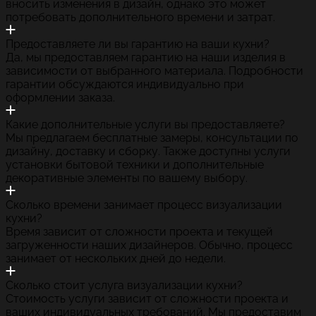
вносить изменения в дизайн, однако это может
потребовать дополнительного времени и затрат.
Предоставляете ли вы гарантию на ваши кухни?
Да, мы предоставляем гарантию на наши изделия в
зависимости от выбранного материала. Подробности
гарантии обсуждаются индивидуально при
оформлении заказа.
Какие дополнительные услуги вы предоставляете?
Мы предлагаем бесплатные замеры, консультации по
дизайну, доставку и сборку. Также доступны услуги
установки бытовой техники и дополнительные
декоративные элементы по вашему выбору.
Сколько времени занимает процесс визуализации
кухни?
Время зависит от сложности проекта и текущей
загруженности наших дизайнеров. Обычно, процесс
занимает от нескольких дней до недели.
Сколько стоит услуга визуализации кухни?
Стоимость услуги зависит от сложности проекта и
ваших индивидуальных требований. Мы предоставим