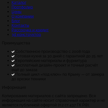
Каталог
Портфолио
Цены
О компании
Блог
Контакты
Рассрочка и кредит
3d конструктор
Преимущества
Собственное производство с 2008 года
Готовая кухня за 30 дней с гарантией до 25 лет
Европейские материалы и фурнитура
Бесплатный дизайн-проект и точный расчёт
ещё до заказа
Полный цикл «под ключ» по Крыму — от замера
до врезки техники
Информация
Копирование материалов с сайта запрещено. Вся
информация на сайте носит справочный характер и не
является публичной офертой (п.2 ст.437 ГК РФ).