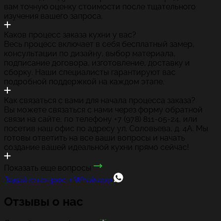
вам точную оценку стоимости после тщательного
изучения вашего запроса.
Каков процесс заказа кухни у вас?
Весь процесс включает в себя бесплатный замер,
консультации по дизайну, выбор материала,
подписание договора, изготовление, доставку и
сборку. Наши специалисты гарантируют вас
подробной поддержкой на каждом этапе.
Как связаться с вами для начала процесса заказа?
Вы можете связаться с нами через форму обратной
связи на сайте, по телефону +7 (978) 811-05-24, или
посетив наш офис по адресу ул. Соловьева, д. 4А. Мы
готовы ответить на все ваши вопросы и начать
создание вашей идеальной кухни прямо сейчас!
Показать еще вопросы
Задайте вопрос в Whatsapp
Отзывы о нас