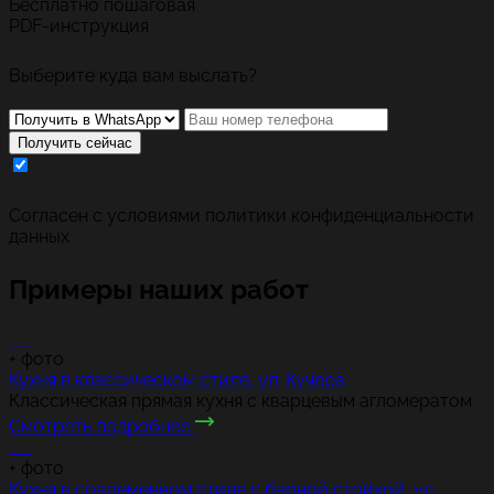
Бесплатно пошаговая
PDF-инструкция
Выберите куда вам выслать?
Получить сейчас
Cогласен с условиями
политики конфиденциальности
данных
Примеры наших работ
+
фото
Кухня в классическом стиле, ул. Кучера
Классическая прямая кухня с кварцевым агломератом
Смотреть подробнее
+
фото
Кухня в современном стиле с барной стойкой, ул.