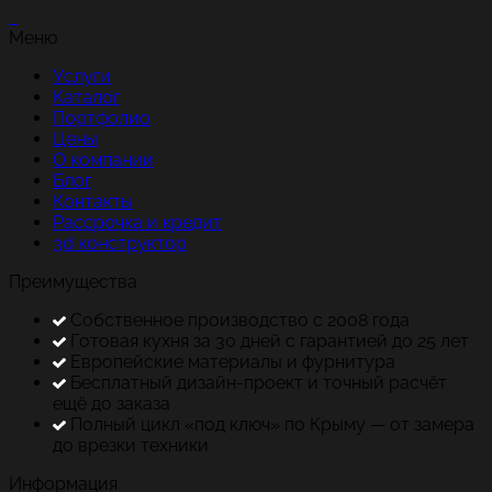
Меню
Услуги
Каталог
Портфолио
Цены
О компании
Блог
Контакты
Рассрочка и кредит
3d конструктор
Преимущества
Собственное производство с 2008 года
Готовая кухня за 30 дней с гарантией до 25 лет
Европейские материалы и фурнитура
Бесплатный дизайн-проект и точный расчёт
ещё до заказа
Полный цикл «под ключ» по Крыму — от замера
до врезки техники
Информация