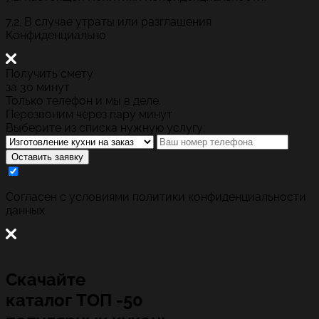
7.2. В случае утраты или разглашения
Конфиденциально
Получить смету
за 30 минут
Только телефон и мы в деле.
Перезвоним через пару минут
Выберите из списка нужную услугу:
Оставить заявку
Cогласен с условиями
политики конфиденциальности
данных
Скачайте
каталог
ТОП -50