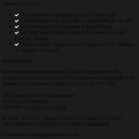
Преимущества
Собственное производство с 2008 года
Готовая кухня за 30 дней с гарантией до 25 лет
Европейские материалы и фурнитура
Бесплатный дизайн-проект и точный расчёт
ещё до заказа
Полный цикл «под ключ» по Крыму — от замера
до врезки техники
Информация
Копирование материалов с сайта запрещено. Вся
информация на сайте носит справочный характер и не
является публичной офертой (п.2 ст.437 ГК РФ).
ИП Пышняк Павел Валерьевич
ИНН 920100128636
ОГРНИП 314920433900844
© 2026 "LECCO" - Кухни на заказ в Севастополе от
производителя ЛЕККО. Все права защищены.
Политика конфиденциальности