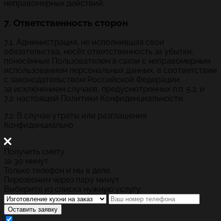
неправомерных действий.
7. Ответственность сторон
7.1. Администрация, не исполнившая свои
обязательства, несёт ответственность за убытки,
понесённые Пользователем в связи с неправомерным
использованием персональных данных, в соответствии
с законодательством Российской Федерации,
за исключением случаев, предусмотренных п.п. 5.2. и
7.2. настоящей Политики Конфиденциальности.
7.2. В случае утраты или разглашения
Конфиденциально
Получить смету
за 30 минут
Только телефон и мы в деле.
Перезвоним через пару минут
Выберите из списка нужную услугу:
Оставить заявку