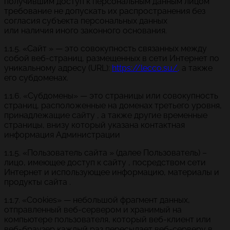
получившим доступ к персональным данным лицом
требование не допускать их распространения без
согласия субъекта персональных данных
или наличия иного законного основания.
1.1.5. «Сайт » — это совокупность связанных между
собой веб-страниц, размещенных в сети Интернет по
уникальному адресу (URL):
https://lecco.su/,
а также
его субдоменах.
1.1.6. «Субдомены» — это страницы или совокупность
страниц, расположенные на доменах третьего уровня,
принадлежащие сайту , а также другие временные
страницы, внизу который указана контактная
информация Администрации
1.1.5. «Пользователь сайта » (далее Пользователь) –
лицо, имеющее доступ к сайту , посредством сети
Интернет и использующее информацию, материалы и
продукты сайта .
1.1.7. «Cookies» — небольшой фрагмент данных,
отправленный веб-сервером и хранимый на
компьютере пользователя, который веб-клиент или
веб-браузер каждый раз пересылает веб-серверу в