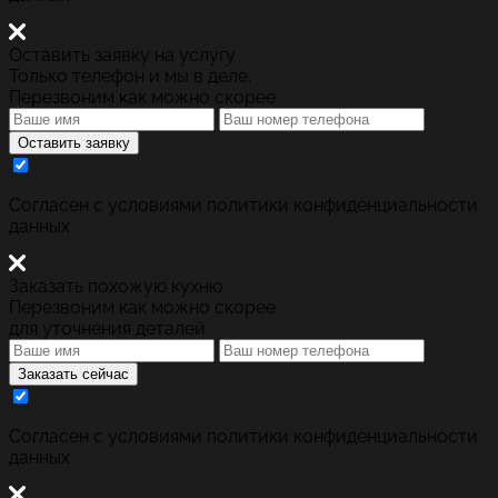
Оставить заявку на услугу
Только телефон и мы в деле.
Перезвоним как можно скорее
Оставить заявку
Cогласен с условиями
политики конфиденциальности
данных
Заказать похожую кухню
Перезвоним как можно скорее
для уточнения деталей
Заказать сейчас
Cогласен с условиями
политики конфиденциальности
данных